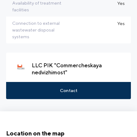
Availability of treatment
Yes
facilities
Connection to external
Yes
wastewater disposal
systems
LLC PIK "Commercheskaya
nedvizhimost"
Contact
Location on the map