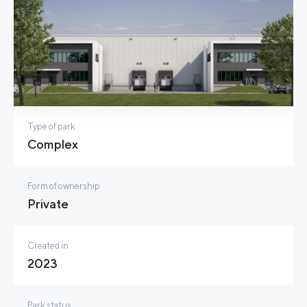
Type of park
Complex
Form of ownership
Private
Created in
2023
Park status