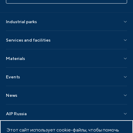
Industrial parks
Parks by status
Services and facilities
Parks by region
Association services
Materials
Localization services
AIP editions
Events
AIP events
News
Industry events
AIP News
AIP Russia
Industry news
Governing bodies
Этот сайт использует cookie-файлы, чтобы помочь
Association members