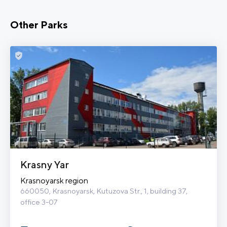
Other Parks
Krasny Yar
Krasnoyarsk region
660050, Krasnoyarsk, Kutuzova Str., 1, building 37, 
office 3-07