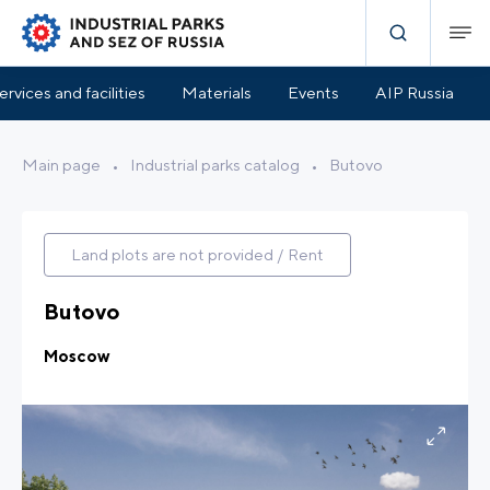
Specification
Park Infrastructure
Location
ervices and facilities
Materials
Events
AIP Russia
Main page
•
Industrial parks catalog
•
Butovo
Land plots are not provided / Rent
Butovo
Moscow