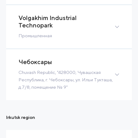
170 900 m3/h
Tax Benefits
Volgakhim Industrial
Built-to-Suit
Technopark
Contact
Read more
Промышленная
Brownfield
16 Ha
2 MW
Tax Benefits
Чебоксары
Contact
Read more
Chuvash Republic, "428000, Чувашская
Республика, г. Чебоксары, ул. Ильи Тукташа,
д.7/8, помещение № 9"
Greenfield
23 Ha
11 MW
2 847 m3/h
Tax Benefits
Built-to-Suit
Irkutsk region
Contact
Read more