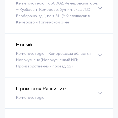
Kemerovo region, 650002, Кемеровская обл.
— Кузбасс, г. Кемерово, бул. им. акад. Л.С.
Барбараша, зд. 1, пом. 311 (УК; площадки в
Кемерово и Топкинском р-не)
628 Ha
Contact
Read more
Новый
Kemerovo region, Кемеровская область, г.
Новокузнецк (Новокузнецкий ИП;
Производственный проезд, 22)
67 Ha
Contact
Read more
Промпарк Развитие
Kemerovo region
10 Ha