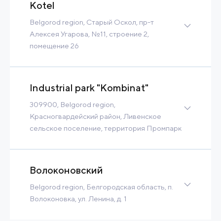
Kotel
Built-to-Suit
Belgorod region, Старый Оскол, пр-т
Contact
Read more
Алексея Угарова, №11, строение 2,
помещение 26
Greenfield
34 Ha
13 MW
2 089 m3/h
Tax Benefits
Industrial park "Kombinat"
Built-to-Suit
309900, Belgorod region,
Contact
Read more
Красногвардейский район, Ливенское
сельское поселение, территория Промпарк
Greenfield
68 Ha
7 MW
130 000 m3/h
Tax Benefits
Волоконовский
Built-to-Suit
Belgorod region, Белгородская область, п.
Contact
Read more
Волоконовка, ул. Ленина, д. 1
12 Ha
2 MW
400 m3/h