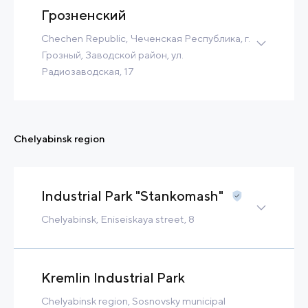
Contact
Read more
Грозненский
Chechen Republic, Чеченская Республика, г.
Грозный, Заводской район, ул.
Радиозаводская, 17
13 Ha
10 MW
25 m3/h
Built-to-Suit
Chelyabinsk region
Contact
Read more
Industrial Park "Stankomash"
Chelyabinsk, Eniseiskaya street, 8
Brownfield
188 Ha
48 MW
5 000 m3/h
Tax Benefits
Kremlin Industrial Park
Built-to-Suit
Chelyabinsk region, Sosnovsky municipal