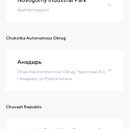
Contact
Read more
Kyshtymskaya st.
Greenfield
44 Ha
25 MW
1 000 m3/h
Tax Benefits
Chukotka Autonomous Okrug
Contact
Read more
Анадырь
Chukotka Autonomous Okrug, Чукотский АО,
г.Анадырь, ул.Рультетыгина
8 Ha
5 000 m3/h
Built-to-Suit
Contact
Read more
Chuvash Republic