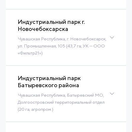
544 Ha
Contact
Read more
Индустриальный парк г.
Новочебоксарска
Чувашская Республика, г. Новочебоксарск,
ул. Промышленная, 105 (43,7 га; УК — ООО
«Фильтр21»)
40 Ha
Contact
Read more
Индустриальный парк
Батыревского района
Чувашская Республика, Батыревский МО,
Долгоостровский территориальный отдел
(20 га; агропром.)
20 Ha