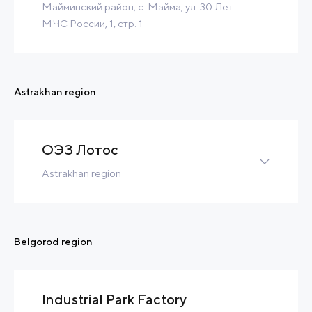
Майминский район, с. Майма, ул. 30 Лет
МЧС России, 1, стр. 1
14 Ha
400 m3/h
Contact
Read more
Astrakhan region
ОЭЗ Лотос
Astrakhan region
Greenfield
991 Ha
240 MW
170 900 m3/h
Tax Benefits
Built-to-Suit
Belgorod region
Contact
Read more
Industrial Park Factory