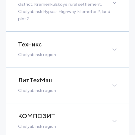
Contact
Read more
district, Kremenkulskoye rural settlement,
Chelyabinsk Bypass Highway, kilometer 2, land
plot 2
Greenfield
9 Ha
2 MW
300 m3/h
Tax Benefits
Техникс
Built-to-Suit
Chelyabinsk region
Contact
Read more
211 Ha
Contact
Read more
ЛитТехМаш
Chelyabinsk region
23 Ha
Contact
Read more
КОМПОЗИТ
Chelyabinsk region
53 Ha