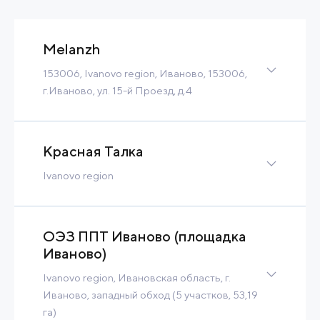
Melanzh
153006, Ivanovo region, Иваново, 153006,
г.Иваново, ул. 15-й Проезд, д.4
Brownfield
13 Ha
240 MW
170 900 m3/h
Tax Benefits
Красная Талка
Built-to-Suit
Ivanovo region
Contact
Read more
Brownfield
10 Ha
6 MW
3 800 m3/h
Built-to-Suit
ОЭЗ ППТ Иваново (площадка
Иваново)
Contact
Read more
Ivanovo region, Ивановская область, г.
Иваново, западный обход (5 участков, 53,19
га)