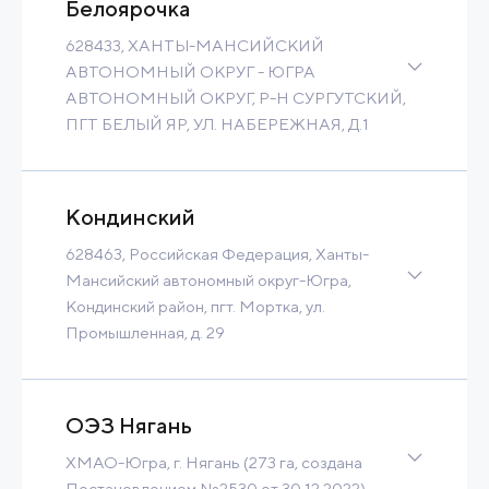
Contact
Read more
Белоярочка
628433, ХАНТЫ-МАНСИЙСКИЙ
АВТОНОМНЫЙ ОКРУГ - ЮГРА
АВТОНОМНЫЙ ОКРУГ, Р-Н СУРГУТСКИЙ,
ПГТ БЕЛЫЙ ЯР, УЛ. НАБЕРЕЖНАЯ, Д.1
Brownfield
200 Ha
Contact
Read more
Кондинский
628463, Российская Федерация, Ханты-
Мансийский автономный округ-Югра,
Кондинский район, пгт. Мортка, ул.
Промышленная, д. 29
22 Ha
400 m3/h
Contact
Read more
ОЭЗ Нягань
ХМАО-Югра, г. Нягань (273 га, создана
Постановлением №2530 от 30.12.2022)