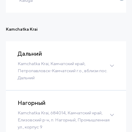
"Kaluga"
Greenfield
625 Ha
212 MW
65 300 m3/h
Tax Benefits
Kamchatka Krai
Contact
Read more
Дальний
Kamchatka Krai, Камчатский край,
Петропавловск-Камчатский г.о., вблизи пос.
Дальний
37 Ha
400 m3/h
Contact
Read more
Нагорный
Kamchatka Krai, 684014, Камчатский край,
Елизовский р-н, п. Нагорный, Промышленная
ул., корпус 9