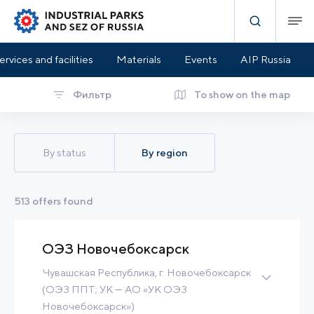
ervices and facilities
Materials
Events
AIP Russia
Фильтр
To show on the map
By status
By region
513 offers found
ОЭЗ Новочебоксарск
Чувашская Республика, г. Новочебоксарск
(ОЭЗ ППТ; УК — АО «УК ОЭЗ
Новочебоксарск»)