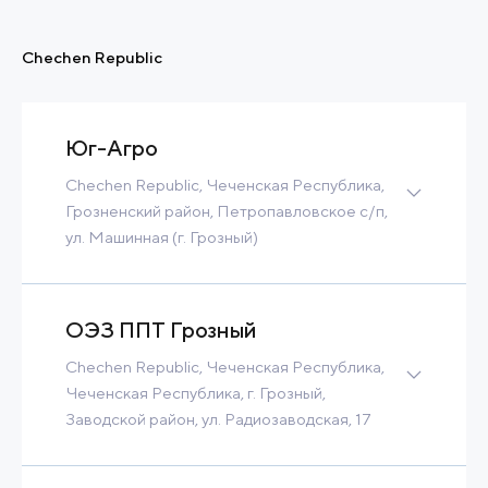
Built-to-Suit
Chechen Republic
Contact
Read more
Юг-Агро
Chechen Republic, Чеченская Республика,
Грозненский район, Петропавловское с/п,
ул. Машинная (г. Грозный)
Greenfield
14 Ha
3 MW
Built-to-Suit
ОЭЗ ППТ Грозный
Contact
Read more
Chechen Republic, Чеченская Республика,
Чеченская Республика, г. Грозный,
Заводской район, ул. Радиозаводская, 17
13 Ha
400 m3/h