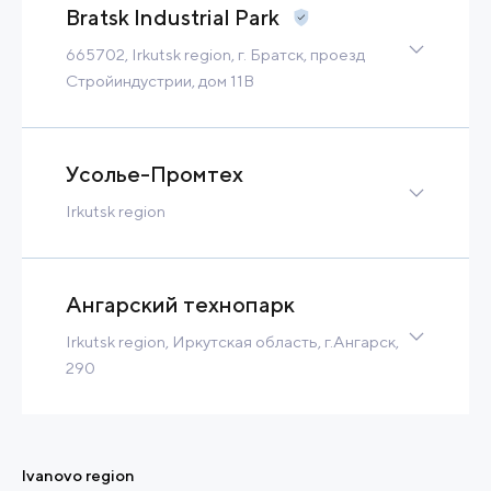
Bratsk Industrial Park
665702, Irkutsk region, г. Братск, проезд
Стройиндустрии, дом 11В
Brownfield
21 Ha
3 MW
Tax Benefits
Built-to-Suit
Усолье-Промтех
Contact
Read more
Irkutsk region
Brownfield
12 Ha
12 MW
Built-to-Suit
Ангарский технопарк
Contact
Read more
Irkutsk region, Иркутская область, г.Ангарск,
290
69 Ha
49 MW
Built-to-Suit
Contact
Read more
Ivanovo region