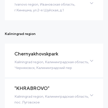
Ivanovo region, Ивановская область,
Contact
Read more
г.Кинешма, ул.2-я Шуйская, д.1
52 Ha
21 MW
4 300 m3/h
Contact
Read more
Kaliningrad region
Chernyakhovskpark
Kaliningrad region, Калининградская область,
Черняховск, Калининградский пер
Greenfield
172 Ha
34 MW
2 000 m3/h
Tax Benefits
"KHRABROVO"
Built-to-Suit
Kaliningrad region, Калининградская область,
Contact
Read more
пос. Луговское
Greenfield
259 Ha
39 MW