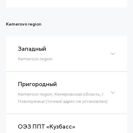
Greenfield
14 Ha
5 MW
Tax Benefits
Built-to-Suit
Kemerovo region
Contact
Read more
Западный
Kemerovo region
Brownfield
24 Ha
240 MW
170 900 m3/h
Tax Benefits
Пригородный
Built-to-Suit
Kemerovo region, Кемеровская область, г.
Contact
Read more
Новокузнецк (точный адрес не установлен)
27 Ha
Contact
Read more
ОЭЗ ППТ «Кузбасс»