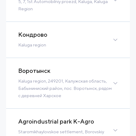
5, 7, 1st Automobilniy proezd, Kaluga, Kaluga
Region
Greenfield
20 Ha
10 MW
Built-to-Suit
Кондрово
Contact
Read more
Kaluga region
31 Ha
Contact
Read more
Воротынск
Kaluga region, 249201, Калужская область,
Бабыниниский район, пос. Воротынск, рядом
с деревней Харское
133 Ha
Contact
Read more
Agroindustrial park K-Agro
Staromikhaylovskoe settlement, Borovskiy