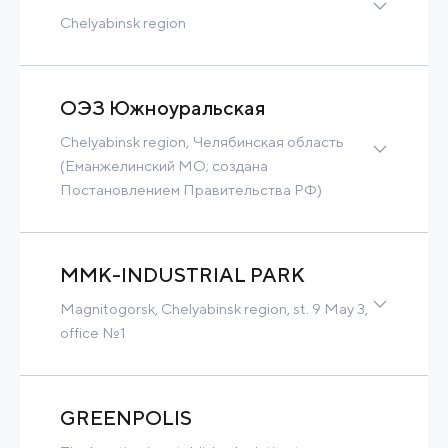
Chelyabinsk region
Greenfield
49 Ha
240 MW
170 900 m3/h
Tax Benefits
ОЭЗ Южноуральская
Built-to-Suit
Chelyabinsk region, Челябинская область
Contact
Read more
(Еманжелинский МО; создана
Постановлением Правительства РФ)
524 Ha
Contact
Read more
MMK-INDUSTRIAL PARK
Magnitogorsk, Chelyabinsk region, st. 9 May 3,
office №1
Brownfield
66 Ha
126 MW
15 000 m3/h
Tax Benefits
GREENPOLIS
Contact
Read more