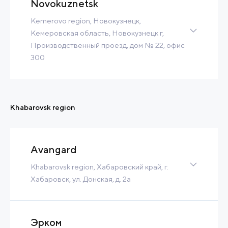
Contact
Read more
Novokuznetsk
Kemerovo region, Новокузнецк,
Кемеровская область, Новокузнецк г,
Производственный проезд, дом № 22, офис
300
Brownfield
21 Ha
13 MW
13 m3/h
Tax Benefits
Built-to-Suit
Khabarovsk region
Contact
Read more
Avangard
Khabarovsk region, Хабаровский край, г.
Хабаровск, ул. Донская, д. 2а
Brownfield
47 Ha
11 MW
9 300 m3/h
Built-to-Suit
Эрком