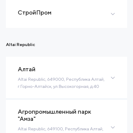
Contact
Read more
СтройПром
Greenfield
14 Ha
Contact
Read more
Altai Republic
Алтай
Altai Republic, 649000, Республика Алтай,
г.Горно-Алтайск, ул.Высокогорная, д.40
8 Ha
Contact
Read more
Агропромышленный парк
"Амза"
Altai Republic, 649100, Республика Алтай,