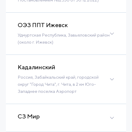
272 Ha
Contact
Read more
ОЭЗ ППТ Ижевск
Удмуртская Республика, Завьяловский район
(около г. Ижевск)
190 Ha
Contact
Read more
Кадалинский
Россия, Забайкальский край, городской
округ "Город Чита", г. Чита, в 2 км Юго-
Западнее поселка Аэропорт
9 Ha
Contact
Read more
СЗ Мир
Brownfield
10 Ha