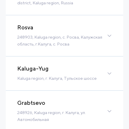
district, Kaluga region, Russia
Greenfield
150 Ha
30 MW
20 000 m3/h
Tax Benefits
Rosva
Contact
Read more
248903, Kaluga region, с. Росва, Калужская
область, г.Калуга, с. Росва
Greenfield
748 Ha
65 MW
43 m3/h
Tax Benefits
Kaluga-Yug
Built-to-Suit
Kaluga region, г. Калуга, Тульское шоссе
Contact
Read more
Greenfield
105 Ha
34 MW
7 150 m3/h
Tax Benefits
Grabtsevo
Built-to-Suit
248926, Kaluga region, г. Калуга, ул.
Contact
Read more
Автомобильная
Greenfield
390 Ha
82 MW