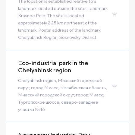
The location is established relative to a
landmark located outside the site. Landmark:
Krasnoe Pole. The site is located
approximately 2.25 km northeast of the
landmark. Postal address of the landmark:
Chelyabinsk Region, Sosnovsky District.
Greenfield
17 Ha
150 MW
700 m3/h
Built-to-Suit
Eco-industrial park in the
Chelyabinsk region
Contact
Read more
Chelyabinsk region, Миасский городской
округ, город Миасс, Челябинская область,
Миасский городской округ, город Миасс,
Тургоякское шоссе, северо-западнее
участка №16
Greenfield
16 Ha
3 MW
1 684 m3/h
Novogorny Industrial Park