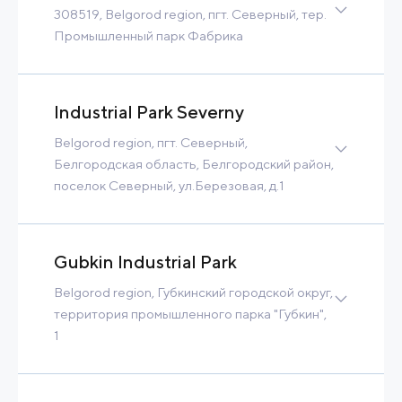
308519, Belgorod region, пгт. Северный, тер.
Промышленный парк Фабрика
Brownfield
24 Ha
4 MW
Tax Benefits
Built-to-Suit
Industrial Park Severny
Contact
Read more
Belgorod region, пгт. Северный,
Белгородская область, Белгородский район,
поселок Северный, ул.Березовая, д.1
Greenfield
58 Ha
20 MW
Tax Benefits
Built-to-Suit
Gubkin Industrial Park
Contact
Read more
Belgorod region, Губкинский городской округ,
территория промышленного парка "Губкин",
1
Greenfield
16 Ha
5 MW
1 500 m3/h
Tax Benefits