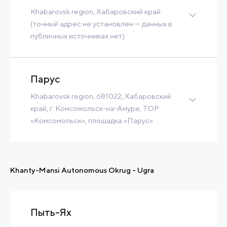
Contact
Read more
Khabarovsk region, Хабаровский край
(точный адрес не установлен — данных в
публичных источниках нет)
20 Ha
Contact
Read more
Парус
Khabarovsk region, 681022, Хабаровский
край, г. Комсомольск-на-Амуре, ТОР
«Комсомольск», площадка «Парус»
Greenfield
21 Ha
21 m3/h
Tax Benefits
Built-to-Suit
Khanty-Mansi Autonomous Okrug - Ugra
Contact
Read more
Пыть-Ях