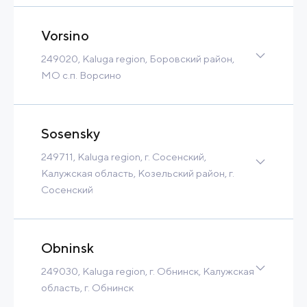
10 m3/h
Tax Benefits
Vorsino
Built-to-Suit
249020, Kaluga region, Боровский район,
Contact
Read more
МО с.п. Ворсино
Greenfield
1 576 Ha
240 MW
24 000 m3/h
Sosensky
Tax Benefits
Built-to-Suit
249711, Kaluga region, г. Сосенский,
Contact
Read more
Калужская область, Козельский район, г.
Сосенский
Greenfield
22 Ha
10 MW
2 000 m3/h
Tax Benefits
Obninsk
Built-to-Suit
249030, Kaluga region, г. Обнинск, Калужская
Contact
Read more
область, г. Обнинск
Greenfield
54 Ha
16 MW