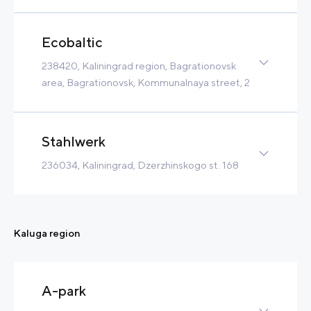
2 169 m3/h
Tax Benefits
Ecobaltic
Built-to-Suit
238420, Kaliningrad region, Bagrationovsk
Contact
Read more
area, Bagrationovsk, Kommunalnaya street, 2
Greenfield
32 Ha
6 MW
60 m3/h
Tax Benefits
Stahlwerk
Built-to-Suit
236034, Kaliningrad, Dzerzhinskogo st. 168
Contact
Read more
Brownfield
13 Ha
3 MW
Tax Benefits
Built-to-Suit
Kaluga region
Contact
Read more
A-park