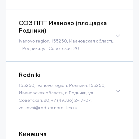
53 Ha
Contact
Read more
ОЭЗ ППТ Иваново (площадка
Родники)
Ivanovo region, 155250, Ивановская область,
г. Родники, ул. Советская, 20
99 Ha
Contact
Read more
Rodniki
155250, Ivanovo region, Родники, 155250,
Ивановская область, г. Родники, ул.
Советская, 20, +7 (49336) 2-17-07,
volkovai@rodtex.nord-tex.ru
Brownfield
90 Ha
50 MW
9 470 m3/h
Tax Benefits
Кинешма
Built-to-Suit