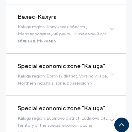
2 350 m3/h
Tax Benefits
Велес-Калуга
Built-to-Suit
Kaluga region, Калужская область,
Contact
Read more
Малоярославецкий район, Михеевский с/с,
вблизи д. Михеево
Greenfield
110 Ha
Tax Benefits
Built-to-Suit
Special economic zone "Kaluga"
Contact
Read more
Kaluga region, Borovsk district, Vorsino village,
Northern industrial zone, possession 9
Greenfield
369 Ha
58 MW
21 000 m3/h
Tax Benefits
Special economic zone "Kaluga"
Contact
Read more
Kaluga region, Ludinovo district, Ludinovo city,
territory of the special economic zone