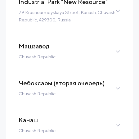
Industrial Park "New Resource"
79 Krasnoarmeyskaya Street, Kanash, Chuvash
Republic, 429300, Russia
Complex
9 Ha
6 MW
600 m3/h
Tax Benefits
Машзавод
Built-to-Suit
Chuvash Republic
Contact
Read more
17 Ha
Contact
Read more
Чебоксары (вторая очередь)
Chuvash Republic
23 Ha
400 m3/h
Contact
Read more
Канаш
Chuvash Republic
Greenfield
37 Ha
240 MW